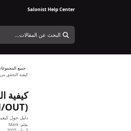
خط وانتقل إلى المحتوى الرئيسي
Salonist Help Center
البحث عن المقالات...
جميع المجموعا
كيفية التحقق من تقرير مبيعا
كيفية ا
(IN/OUT) (تجزئة) و (داخلية)؟
دليل حول كيفية التحقق من 
بقلم:
Mark
3 يناير 2025