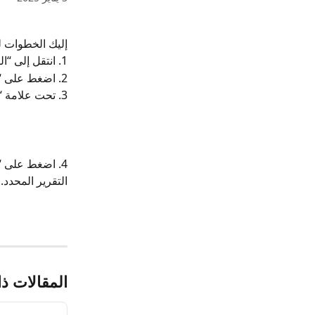
إليك الخطوات للتحقق من
1. انتقل إلى “التقارير”.
2. اضغط على “جميع التقارير”.
3. تحت علامة “المبيعات”، اضغط على “منتج IN/OUT (تجزئة)” أو “منتج IN/OUT (داخلية)”.
4. اضغط على “ت
التقرير المحدد.
المقالات ذ